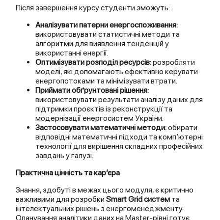
Після завершення курсу студенти зможуть:
Аналізувати патерни енергоспоживання:
використовувати статистичні методи та
алгоритми для виявлення тенденцій у
використанні енергії.
Оптимізувати розподіл ресурсів:
розробляти
моделі, які допомагають ефективно керувати
енергопотоками та мінімізувати втрати.
Приймати обґрунтовані рішення:
використовувати результати аналізу даних для
підтримки проєктів із реконструкції та
модернізації енергосистем України.
Застосовувати математичні методи:
обирати
відповідні математичні підходи та комп’ютерні
технології для вирішення складних професійних
завдань у галузі.
Практична цінність та кар’єра
Знання, здобуті в межах цього модуля, є критично
важливими для розробки
Smart Grid систем
та
інтелектуальних рішень з енергоменеджменту.
Опанування аналітики даних на Master-рівні готує