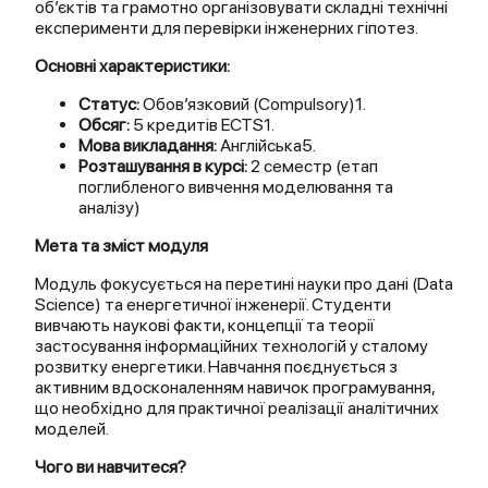
об’єктів та грамотно організовувати складні технічні
експерименти для перевірки інженерних гіпотез.
Основні характеристики:
Статус:
Обов’язковий (Compulsory)1.
Обсяг:
5 кредитів ECTS1.
Мова викладання:
Англійська5.
Розташування в курсі:
2 семестр (етап
поглибленого вивчення моделювання та
аналізу)
Мета та зміст модуля
Модуль фокусується на перетині науки про дані (Data
Science) та енергетичної інженерії. Студенти
вивчають наукові факти, концепції та теорії
застосування інформаційних технологій у сталому
розвитку енергетики. Навчання поєднується з
активним вдосконаленням навичок програмування,
що необхідно для практичної реалізації аналітичних
моделей.
Чого ви навчитеся?