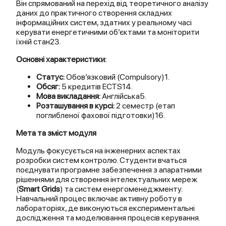
Він спрямований на перехід від теоретичного аналізу
даних до практичного створення складних
інформаційних систем, здатних у реальному часі
керувати енергетичними об’єктами та моніторити
їхній стан23.
Основні характеристики:
Статус:
Обов’язковий (Compulsory)1.
Обсяг:
5 кредитів ECTS14.
Мова викладання:
Англійська5.
Розташування в курсі:
2 семестр (етап
поглибленої фахової підготовки)16.
Мета та зміст модуля
Модуль фокусується на інженерних аспектах
розробки систем контролю. Студенти вчаться
поєднувати програмне забезпечення з апаратними
рішеннями для створення інтелектуальних мереж
(
Smart Grids
) та систем енергоменеджменту.
Навчальний процес включає активну роботу в
лабораторіях, де виконуються експериментальні
дослідження та моделювання процесів керування.