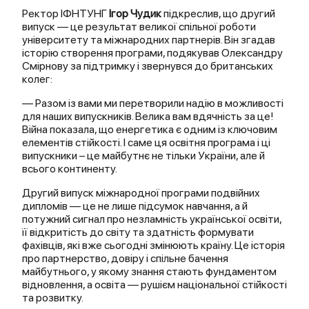
Ректор ІФНТУНГ
Ігор Чудик
підкреслив, що другий
випуск — це результат великої спільної роботи
університету та міжнародних партнерів. Він згадав
історію створення програми, подякував Олександру
Смірнову за підтримку і звернувся до британських
колег:
— Разом із вами ми перетворили надію в можливості
для наших випускників. Велика вам вдячність за це!
Війна показала, що енергетика є одним із ключовим
елементів стійкості. І саме ця освітня програма і ці
випускники – це майбутнє не тільки України, але й
всього континенту.
Другий випуск міжнародної програми подвійних
дипломів — це не лише підсумок навчання, а й
потужний сигнал про незламність української освіти,
її відкритість до світу та здатність формувати
фахівців, які вже сьогодні змінюють країну. Це історія
про партнерство, довіру і спільне бачення
майбутнього, у якому знання стають фундаментом
відновлення, а освіта — рушієм національної стійкості
та розвитку.