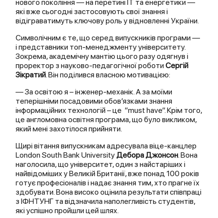
нового покоління — на перетині ІТ та енергетики —
які вже сьогодні застосовують свої знання і
відіграватимуть ключову роль у відновленні України.
Символічним є те, що серед випускників програми —
і представники топ-менеджменту університету.
Зокрема, академічну мантію цього разу одягнув і
проректор з науково-педагогічної роботи
Сергій
Зікратий
. Він поділився власною мотивацією:
— За освітою я – інженер-механік. А за моїми
теперішніми посадовими обов’язками знання
інформаційних технологій – це ”must have”. Крім того,
це англомовна освітня програма, що було викликом,
який мені захотілося прийняти.
Щирі вітання випускникам адресувала віце-канцлер
London South Bank University
Дебора Джонсон
. Вона
наголосила, що університет, один з найстаріших і
найвідоміших у Великій Британії, вже понад 100 років
готує професіоналів і надає знання тим, хто прагне їх
здобувати. Вона високо оцінила результати співпраці
з ІФНТУНГ та відзначила наполегливість студентів,
які успішно пройшли цей шлях.