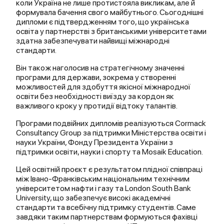
коли Україна не лише протистояла викликам, але й
формувала бачення свого майбутнього. Сьогоднішні
дипломи є підтвердженням того, що українська
освіта у партнерстві з британськими університетами
здатна забезпечувати найвищі міжнародні
стандарти.
Він також наголосив на стратегічному значенні
програми для держави, зокрема у створенні
можливостей для здобуття якісної міжнародної
освіти без необхідності виїзду за кордон як
важливого кроку у протидії відтоку талантів.
Програми подвійних дипломів реалізуються Cormack
Consultancy Group за підтримки Міністерства освіти і
науки України, Фонду Президента України з
підтримки освіти, науки і спорту та Mosaik Education.
Цей освітній проєкт є результатом плідної співпраці
між Івано-Франківським національним технічним
університетом нафти і газу та London South Bank
University, що забезпечує високі академічні
стандарти та всебічну підтримку студентів. Саме
завдяки таким партнерствам формуються фахівці