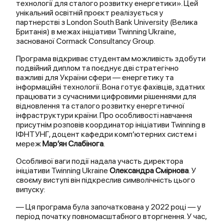
технології для сталого розвитку енергетики». Цей
унікальний освітній проєкт реалізується у
партнерстві з London South Bank University (Велика
Британія) в межах ініціативи Twinning Ukraine,
заснованої Cormack Consultancy Group.
Програма відкриває студентам можливість здобути
подвійний диплом та поєднує дві стратегічно
важливі для України сфери — енергетику та
інформаційні технології. Вона готує фахівців, здатних
працювати з сучасними цифровими рішеннями для
відновлення та сталого розвитку енергетичної
інфраструктури країни. Про особливості навчання
присутнім розповів координатор ініціативи Twinning в
ІФНТУНГ, доцент кафедри комп’ютерних систем і
мереж
Мар’ян Слабінога
.
Особливої ваги події надала участь директора
ініціативи Twinning Ukraine
Олександра Смірнова
. У
своєму виступі він підкреслив символічність цього
випуску:
— Ця програма була започаткована у 2022 році — у
період початку повномасштабного вторгнення. У час,